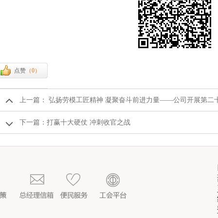
点赞
（
0
）
上一篇：
弘扬劳模工匠精神 凝聚奋斗前进力量——公司开展第二
下一篇：
打赢十大硬仗 冲刺收官之战