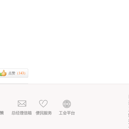
点赞
（
143
）