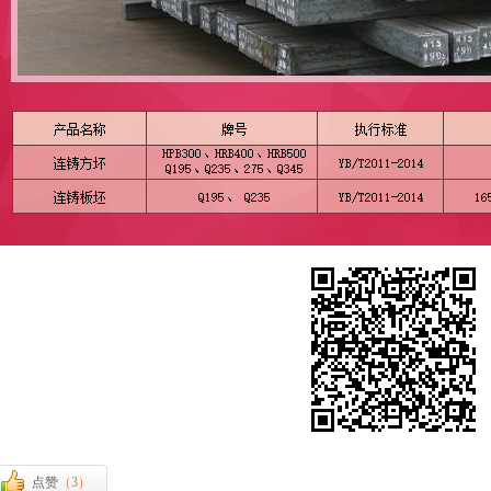
点赞
（
3
）