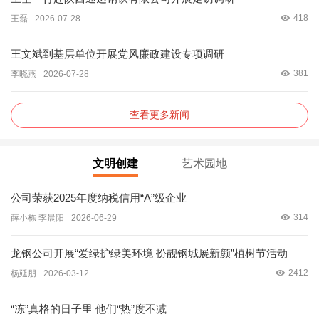
418
王磊
2026-07-28
王文斌到基层单位开展党风廉政建设专项调研
381
李晓燕
2026-07-28
查看更多新闻
文明创建
艺术园地
公司荣获2025年度纳税信用“A”级企业
314
薛小栋 李晨阳
2026-06-29
龙钢公司开展“爱绿护绿美环境 扮靓钢城展新颜”植树节活动
2412
杨延朋
2026-03-12
“冻”真格的日子里 他们“热”度不减