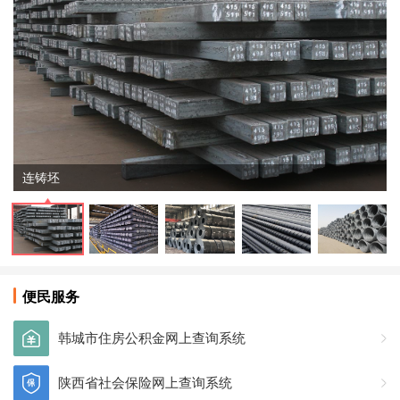
连铸坯
便民服务
韩城市住房公积金网上查询系统
陕西省社会保险网上查询系统