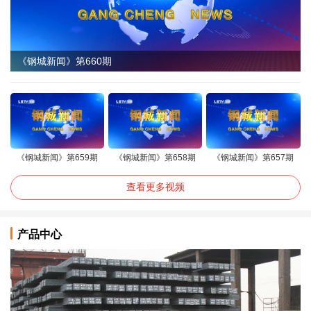
《钢城新闻》第660期
《钢城新闻》第659期
《钢城新闻》第658期
《钢城新闻》第657期
查看更多视频
产品中心