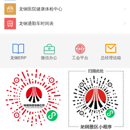
龙钢医院健康体检中心
龙钢通勤车时间表
龙钢ERP
微信办公
工会平台
总经理信箱