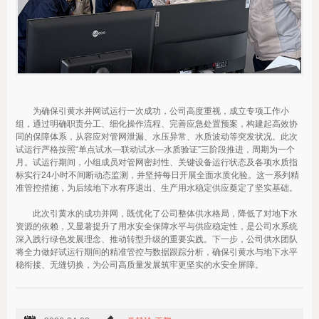
为确保引黄水并网试运行一次成功，公司高度重视，成立专项工作小
组，通过明确职责分工、细化操作流程、完善应急处置预案，构建起高效协
同的保障体系，从容应对管网泄漏、水压异常、水质波动等突发状况。此次
试运行严格按照“单点试水—联动试水—水质验证”三阶段推进，周期为一个
月。试运行期间，小组成员对管网密封性、关键设备运行状态及各项水质指
标实行24小时不间断动态监测，并坚持每日开展全面水质化验。这一系列精
准管控措施，为后续地下水有序退出、生产用水稳定供应奠定了坚实基础。
此次引黄水的成功并网，既优化了公司整体供水格局，降低了对地下水
资源的依赖，又显著提升了用水安全保障水平与供应稳定性，是公司水系统
深入践行绿色发展理念、推动转型升级的重要实践。下一步，公司供水团队
将全力做好试运行期间的精准管控与数据跟踪分析，确保引黄水与地下水平
稳衔接、无缝切换，为公司高质量发展筑牢更坚实的水安全屏障。