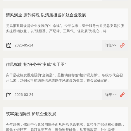
清风润企 廉韵铸魂 以清廉担当护航企业发展
党风廉政建设是企业发展的“生命线”。今年以来，综合服务公司党总支紧扣服
务提质增效益，以“强根基、严纪律、正风气、促发展”为核心，将...
2026-05-24
详细>>
作风赋能 把“任务书”变成“实干图”
实干是破解发展难题的“金钥匙”，是推动目标落地的“硬支撑”。各级职代会召
开以来，龙钢公司能源保供系统以作风建设为引擎，将会议确定的...
2026-03-24
详细>>
筑牢廉洁防线 护航企业发展
今年以来，储运中心紧紧围绕全面从严治党总要求，紧扣生产保供核心职能，
聚焦关键环节、紧盯重要节点、延伸监督触角，从警示教育、外协监管...