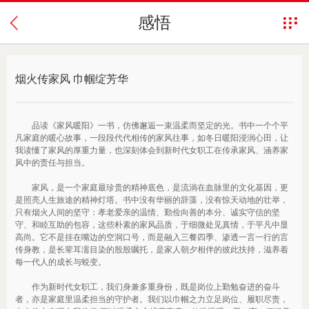
感悟
烟火传家风 巾帼绽芳华
品读《家风暖阳》一书，仿佛邂逅一束温柔而坚定的光。书中一个个平
凡家庭的暖心故事，一段段代代相传的家风往事，如冬日暖阳浸润心田，让
我读懂了家风的厚重力量，也深刻体会到新时代女职工在传承家风、涵养家
风中的责任与担当。
家风，是一个家庭最珍贵的精神底色，是流淌在血脉里的文化基因，更
是照亮人生旅途的精神灯塔。书中没有华丽的辞藻，没有惊天动地的壮举，
只有烟火人间的坚守：孝老爱亲的温情、勤俭向善的本分、诚实守信的坚
守、和睦互助的包容，这些朴素的家风品质，于细微处见真情，于平凡中显
高尚。它不是挂在嘴边的空洞口号，而是融入三餐四季、渗透一言一行的言
传身教，是长辈耳濡目染的殷殷嘱托，是家人朝夕相伴的彼此扶持，滋养着
每一代人的成长与蜕变。
作为新时代女职工，我们身兼多重身份，既是岗位上勤勉奋进的奋斗
者，亦是家庭里温柔担当的守护者。我们以巾帼之力立足岗位、履职尽责，