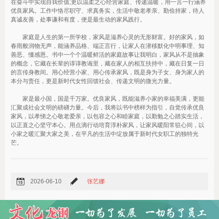
在奋斗中实现自我价值;更以温柔之心经营家庭、传递温暖，用一言一行涵养
优良家风。工作中恪尽职守、求真务实，生活中敬老孝亲、勤俭持家，待人
真诚友善，处事谦和有度，便是最生动的家风践行。
家庭是人生的第一所学校，家风是滋养心灵的无形财富。好的家风，如
春雨般润物无声，能涵养品格、端正言行，让家人在潜移默化中明事理、知
善恶、懂感恩。书中一个个温暖鲜活的家庭故事让我明白，家风从不是抽象
的概念，它藏在长辈的谆谆教诲里，藏在家人的相互扶持中，藏在日复一日
的言传身教间。用心经营小家、用心传承家风，既是身为子女、身为家人的
本分与责任，更是新时代女性回馈社会、传递文明的微光力量。
家是最小国，国是千万家。优良家风，既能滋养小家的幸福美满，更能
汇聚成社会文明的磅礴力量。今后，我将以书中榜样为指引，自觉传承优良
家风，以孝悌之心敬老爱亲，以包容之心和睦家庭，以勤勉之心踏实生活，
以正直之心坚守本心。用点滴行动培育淳朴家风，让家风暖阳常驻心间，以
小家之暖汇聚大家之美，在平凡的生活中绽放属于新时代女职工的独特光
芒。
2026-06-10
张艺娜