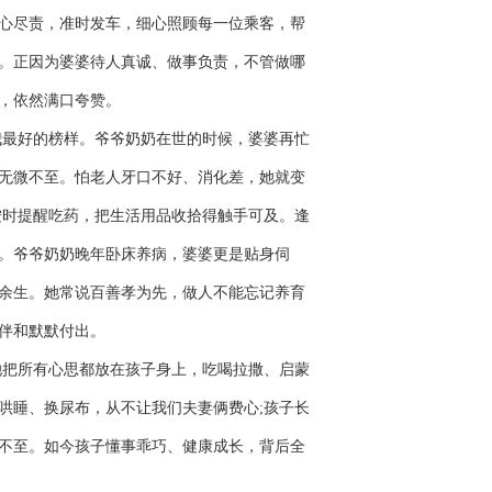
心尽责，准时发车，细心照顾每一位乘客，帮
。正因为婆婆待人真诚、做事负责，不管做哪
，依然满口夸赞。
最好的榜样。爷爷奶奶在世的时候，婆婆再忙
无微不至。怕老人牙口不好、消化差，她就变
按时提醒吃药，把生活用品收拾得触手可及。逢
。爷爷奶奶晚年卧床养病，婆婆更是贴身伺
余生。她常说百善孝为先，做人不能忘记养育
伴和默默付出。
把所有心思都放在孩子身上，吃喝拉撒、启蒙
哄睡、换尿布，从不让我们夫妻俩费心;孩子长
不至。如今孩子懂事乖巧、健康成长，背后全