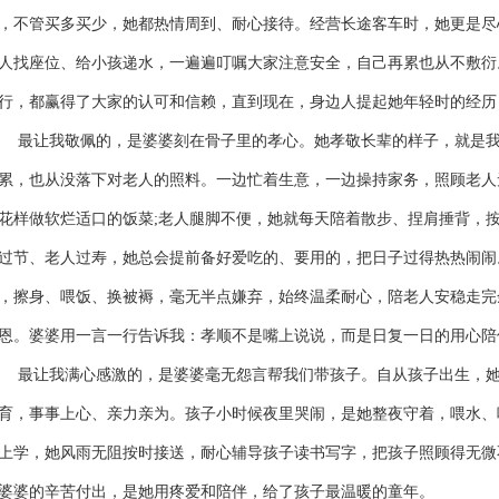
，不管买多买少，她都热情周到、耐心接待。经营长途客车时，她更是尽
人找座位、给小孩递水，一遍遍叮嘱大家注意安全，自己再累也从不敷衍
行，都赢得了大家的认可和信赖，直到现在，身边人提起她年轻时的经历
让我敬佩的，是婆婆刻在骨子里的孝心。她孝敬长辈的样子，就是我
累，也从没落下对老人的照料。一边忙着生意，一边操持家务，照顾老人
花样做软烂适口的饭菜;老人腿脚不便，她就每天陪着散步、捏肩捶背，
过节、老人过寿，她总会提前备好爱吃的、要用的，把日子过得热热闹闹
，擦身、喂饭、换被褥，毫无半点嫌弃，始终温柔耐心，陪老人安稳走完
恩。婆婆用一言一行告诉我：孝顺不是嘴上说说，而是日复一日的用心陪
让我满心感激的，是婆婆毫无怨言帮我们带孩子。自从孩子出生，她
育，事事上心、亲力亲为。孩子小时候夜里哭闹，是她整夜守着，喂水、
上学，她风雨无阻按时接送，耐心辅导孩子读书写字，把孩子照顾得无微
婆婆的辛苦付出，是她用疼爱和陪伴，给了孩子最温暖的童年。