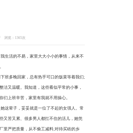
芳
浏览：1365次
我生活的不易，家里大大小小的事情，从来不
。
班多晚回家，总有热乎可口的饭菜等着我们;
整洁又温暖。我知道，这些看似平常的小事，
你们上班辛苦，家里有我就不用操心。
她这辈子，妥妥就是一位了不起的女强人。常
些又苦又累、很多男人都扛不住的活儿，她凭
厂里严把质量，从不偷工减料;对待买砖的乡