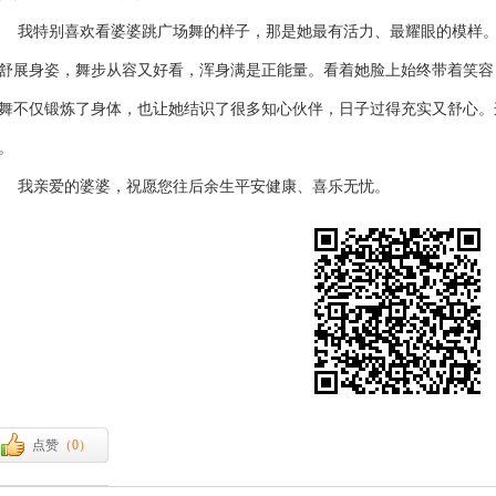
特别喜欢看婆婆跳广场舞的样子，那是她最有活力、最耀眼的模样。
舒展身姿，舞步从容又好看，浑身满是正能量。看着她脸上始终带着笑容
舞不仅锻炼了身体，也让她结识了很多知心伙伴，日子过得充实又舒心。
。
亲爱的婆婆，祝愿您往后余生平安健康、喜乐无忧。
点赞
（
0
）