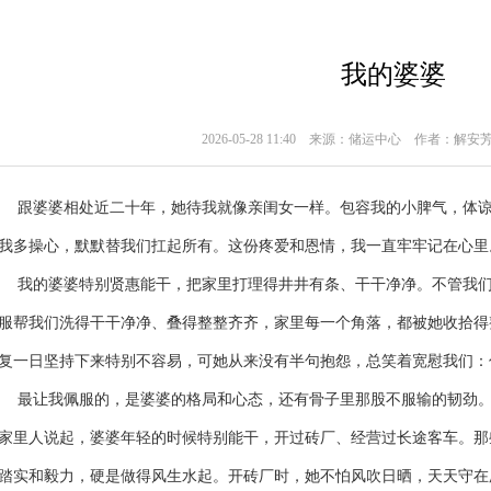
我的婆婆
2026-05-28 11:40
来源：储运中心
作者：解安
婆婆相处近二十年，她待我就像亲闺女一样。包容我的小脾气，体谅
我多操心，默默替我们扛起所有。这份疼爱和恩情，我一直牢牢记在心里
的婆婆特别贤惠能干，把家里打理得井井有条、干干净净。不管我们下
服帮我们洗得干干净净、叠得整整齐齐，家里每一个角落，都被她收拾得
复一日坚持下来特别不容易，可她从来没有半句抱怨，总笑着宽慰我们：
让我佩服的，是婆婆的格局和心态，还有骨子里那股不服输的韧劲。
家里人说起，婆婆年轻的时候特别能干，开过砖厂、经营过长途客车。那
踏实和毅力，硬是做得风生水起。开砖厂时，她不怕风吹日晒，天天守在