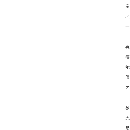
亲
老
一
最
再
着
年
候
之
最
教
大
是