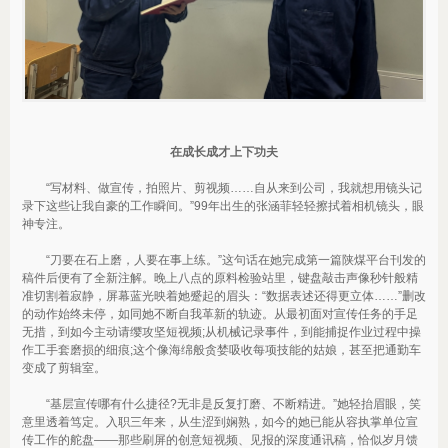
在成长成才上下功夫
“写材料、做宣传，拍照片、剪视频……自从来到公司，我就想用镜头记
录下这些让我自豪的工作瞬间。”99年出生的张涵菲轻轻擦拭着相机镜头，眼
神专注。
“刀要在石上磨，人要在事上练。”这句话在她完成第一篇陕煤平台刊发的
稿件后便有了全新注解。晚上八点的原料检验站里，键盘敲击声像秒针般精
准切割着寂静，屏幕蓝光映着她蹙起的眉头：“数据表述还得更立体……”删改
的动作始终未停，如同她不断自我革新的轨迹。从最初面对宣传任务的手足
无措，到如今主动请缨攻坚短视频;从机械记录事件，到能捕捉作业过程中操
作工手套磨损的细痕;这个像海绵般贪婪吸收每项技能的姑娘，甚至把通勤车
变成了剪辑室。
“基层宣传哪有什么捷径?无非是反复打磨、不断精进。”她轻抬眉眼，笑
意里透着笃定。入职三年来，从生涩到娴熟，如今的她已能从容执掌单位宣
传工作的舵盘——那些刷屏的创意短视频、见报的深度通讯稿，恰似岁月馈