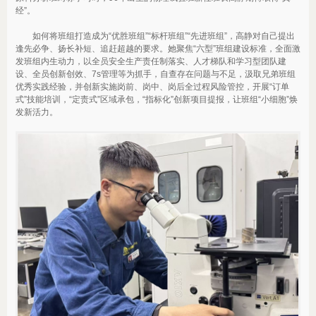
经”。
如何将班组打造成为“优胜班组”“标杆班组”“先进班组”，高静对自己提出
逢先必争、扬长补短、追赶超越的要求。她聚焦“六型”班组建设标准，全面激
发班组内生动力，以全员安全生产责任制落实、人才梯队和学习型团队建
设、全员创新创效、7s管理等为抓手，自查存在问题与不足，汲取兄弟班组
优秀实践经验，并创新实施岗前、岗中、岗后全过程风险管控，开展“订单
式”技能培训，“定责式”区域承包，“指标化”创新项目提报，让班组“小细胞”焕
发新活力。