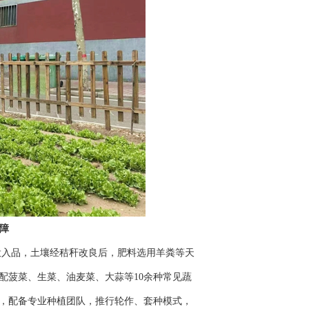
障
入品，土壤经秸秆改良后，肥料选用羊粪等天
配菠菜、生菜、油麦菜、大蒜等10余种常见蔬
，配备专业种植团队，推行轮作、套种模式，