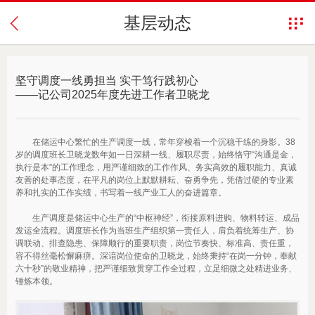
基层动态
坚守调度一线勇担当 实干笃行践初心
——记公司2025年度先进工作者卫晓龙
在储运中心繁忙的生产调度一线，常年穿梭着一个沉稳干练的身影。38
岁的调度班长卫晓龙数年如一日深耕一线、履职尽责，始终恪守“沟通是金，
执行是本”的工作理念，用严谨细致的工作作风、务实高效的履职能力、真诚
友善的处事态度，在平凡的岗位上默默耕耘、奋勇争先，凭借过硬的专业素
养和扎实的工作实绩，书写着一线产业工人的奋进篇章。
生产调度是储运中心生产的“中枢神经”，衔接原料进购、物料转运、成品
发运全流程。调度班长作为当班生产组织第一责任人，肩负着统筹生产、协
调联动、排查隐患、保障顺行的重要职责，岗位节奏快、标准高、责任重，
容不得丝毫松懈麻痹。深谙岗位使命的卫晓龙，始终秉持“在岗一分钟，奉献
六十秒”的敬业精神，把严谨细致贯穿工作全过程，立足细微之处精进业务、
锤炼本领。