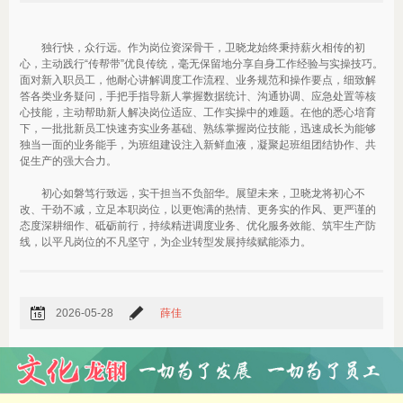
独行快，众行远。作为岗位资深骨干，卫晓龙始终秉持薪火相传的初
心，主动践行“传帮带”优良传统，毫无保留地分享自身工作经验与实操技巧。
面对新入职员工，他耐心讲解调度工作流程、业务规范和操作要点，细致解
答各类业务疑问，手把手指导新人掌握数据统计、沟通协调、应急处置等核
心技能，主动帮助新人解决岗位适应、工作实操中的难题。在他的悉心培育
下，一批批新员工快速夯实业务基础、熟练掌握岗位技能，迅速成长为能够
独当一面的业务能手，为班组建设注入新鲜血液，凝聚起班组团结协作、共
促生产的强大合力。
初心如磐笃行致远，实干担当不负韶华。展望未来，卫晓龙将初心不
改、干劲不减，立足本职岗位，以更饱满的热情、更务实的作风、更严谨的
态度深耕细作、砥砺前行，持续精进调度业务、优化服务效能、筑牢生产防
线，以平凡岗位的不凡坚守，为企业转型发展持续赋能添力。
2026-05-28
薛佳