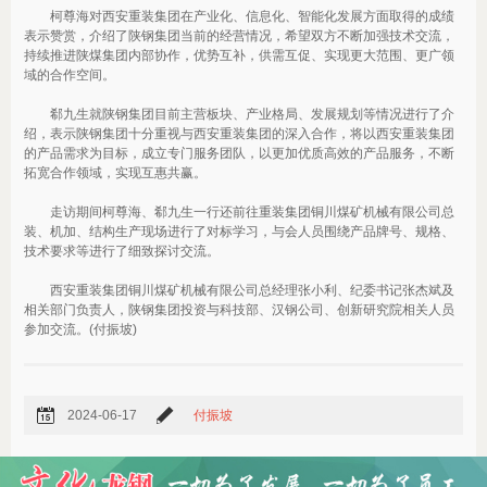
柯尊海对西安重装集团在产业化、信息化、智能化发展方面取得的成绩
表示赞赏，介绍了陕钢集团当前的经营情况，希望双方不断加强技术交流，
持续推进陕煤集团内部协作，优势互补，供需互促、实现更大范围、更广领
域的合作空间。
郗九生就陕钢集团目前主营板块、产业格局、发展规划等情况进行了介
绍，表示陕钢集团十分重视与西安重装集团的深入合作，将以西安重装集团
的产品需求为目标，成立专门服务团队，以更加优质高效的产品服务，不断
拓宽合作领域，实现互惠共赢。
走访期间柯尊海、郗九生一行还前往重装集团铜川煤矿机械有限公司总
装、机加、结构生产现场进行了对标学习，与会人员围绕产品牌号、规格、
技术要求等进行了细致探讨交流。
西安重装集团铜川煤矿机械有限公司总经理张小利、纪委书记张杰斌及
相关部门负责人，陕钢集团投资与科技部、汉钢公司、创新研究院相关人员
参加交流。(付振坡)
2024-06-17
付振坡