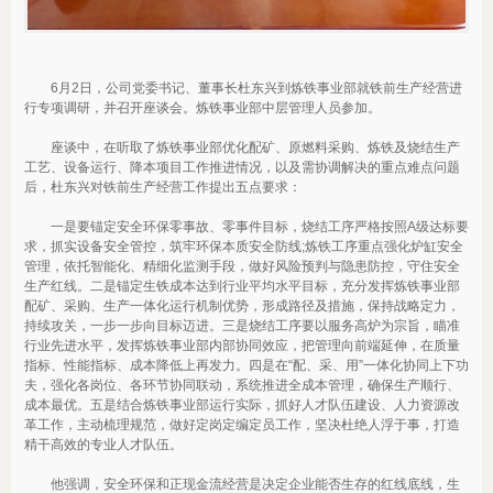
6月2日，公司党委书记、董事长杜东兴到炼铁事业部就铁前生产经营进
行专项调研，并召开座谈会。炼铁事业部中层管理人员参加。
座谈中，在听取了炼铁事业部优化配矿、原燃料采购、炼铁及烧结生产
工艺、设备运行、降本项目工作推进情况，以及需协调解决的重点难点问题
后，杜东兴对铁前生产经营工作提出五点要求：
一是要锚定安全环保零事故、零事件目标，烧结工序严格按照A级达标要
求，抓实设备安全管控，筑牢环保本质安全防线;炼铁工序重点强化炉缸安全
管理，依托智能化、精细化监测手段，做好风险预判与隐患防控，守住安全
生产红线。二是锚定生铁成本达到行业平均水平目标，充分发挥炼铁事业部
配矿、采购、生产一体化运行机制优势，形成路径及措施，保持战略定力，
持续攻关，一步一步向目标迈进。三是烧结工序要以服务高炉为宗旨，瞄准
行业先进水平，发挥炼铁事业部内部协同效应，把管理向前端延伸，在质量
指标、性能指标、成本降低上再发力。四是在“配、采、用”一体化协同上下功
夫，强化各岗位、各环节协同联动，系统推进全成本管理，确保生产顺行、
成本最优。五是结合炼铁事业部运行实际，抓好人才队伍建设、人力资源改
革工作，主动梳理规范，做好定岗定编定员工作，坚决杜绝人浮于事，打造
精干高效的专业人才队伍。
他强调，安全环保和正现金流经营是决定企业能否生存的红线底线，生