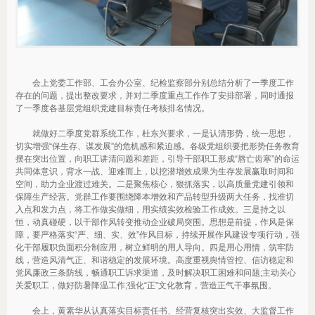
会上党委工作部、工会办公室、纪检监察部分别总结分析了一季度工作
存在的问题，提出整改要求，并对二季度重点工作作了安排部署，同时通报
了一季度各基层党组织党建目标责任考核排名情况。
就做好二季度党群系统工作，杜东兴要求，一是认清形势，统一思想，
切实增强“保生存、谋发展”的危机感和紧迫感。各级党组织要把形势任务教育
摆在突出位置，向职工讲清问题和差距，引导干部职工形成“唇亡齿寒”的命运
共同体意识，背水一战、迎难而上，以挖潜增效成果为生存发展赢取时间和
空间，助力企业渡过难关。二是聚焦核心，狠抓落实，以高质量党建引领和
保障生产经营。党群工作要围绕降本增效和产品转型升级两大任务，找准切
入点和发力点，将工作做实做细，用实绩实效检验工作成效。三是持之以
恒，动真碰硬，以干部作风转变推动企业破局突围。思想是前提，作风是保
障，要严格落实“严、细、实、效”作风目标，持续开展作风建设专项行动，强
化干部履职负面积分制应用，树立鲜明的用人导向。四是用心用情，筑牢防
线，营造风清气正、和谐稳定的发展环境。高度重视舆情管控、信访稳定和
党风廉政三条防线，畅通职工诉求渠道，及时解决职工困难和问题;主动关心
关爱职工，做好防暑降温工作;强化“正”文化教育，营造正气干事氛围。
会上，黄素华从认真落实目标责任书、经营复核突出实效、大监督工作