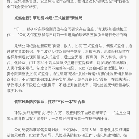
育、应急演练督查、安全标准化作业抽查，推动全员从“要我安全”向“我要安
全”“我会安全”转变。
点燃创新引擎动能 构建“三式监督”新格局
“叮……精矿粉实际检测品位与合同要求存在偏差，请现场加强抽检工
作……”公司内保监察群每日对前一天进购的原燃料整体质量进行分析判断。
龙钢公司纪委创新应用“倒查、嵌入、协同”三式监督法。倒查式监督，通
过建立异常数据、生产波动反馈双线报告制度，追根溯源，调取采样站留存
备样并倒逼发现问题;嵌入式监督，通过全天候、两班倒，深入料场、操作
台、化验室、门卫等25个高风险防控点进行监督检查，对发现的管理漏洞、
人员作业不规范、制度合同不完善等问题，下发《监察问题整改通知单》，
责令限期整改;协同式监督，通过组建“纪检+质检+炼钢+采购”处置废钢质量异
议小组，不定期对废钢加工源头实地调研，结合废钢判定设备、在线执法记
录仪等技术手段建立大数据库，不断提升监督效率，同比处置废钢质量异议
减少10%。
筑牢风险防控体系，打好“三位一体”组合拳
“我以为只是帮朋友‘行个方便’，没想到毁了自己后半辈子……”这是公司
警示教育馆以案为鉴专区，一名曾经的业务骨干在狱中的忏悔。
公司纪委精准聚焦关键时段、关键岗位、关键人员，常态化抓实抓细廉
洁警示教育、纪律作风引导、风险源头防控各项工作，强化构建“物防、技