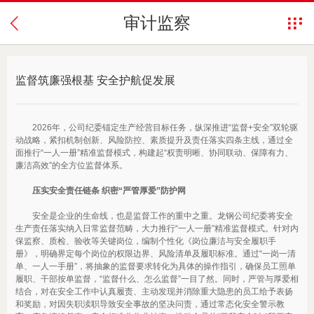
审计监察
监督筑廉强根基 安全护航促发展
2026年，公司纪委锚定生产经营目标任务，纵深推进“监督+安全”双轮驱
动战略，紧扣机制创新、风险防控、素质提升及责任落实四条主线，通过全
面推行“一人一册”精准监督模式，构建起“权责明晰、协同联动、保障有力、
廉洁高效”的全方位监督体系。
压实安全责任链条 织密“严管厚爱”防护网
安全是企业的生命线，也是监督工作的重中之重。龙钢公司纪委将安全
生产责任落实纳入日常监督范畴，大力推行“一人一册”精准监督模式。针对内
保监察、质检、验收等关键岗位，编制个性化《岗位廉洁与安全履职手
册》，明确界定每个岗位的权限边界、风险清单及履职标准。通过“一岗一清
单、一人一手册”，将抽象的监督要求转化为具体的操作指引，确保员工照单
履职、干部按单监督，“监督什么、怎么监督”一目了然。同时，严管与厚爱相
结合，对在安全工作中认真履责、主动发现并消除重大隐患的员工给予表扬
和奖励，对因失职渎职导致安全事故的坚决问责，通过常态化安全警示教